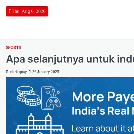
Skip
to
Thu, Aug 6, 2026
content
SPORTS
Apa selanjutnya untuk ind
clark quay
26 January 2025