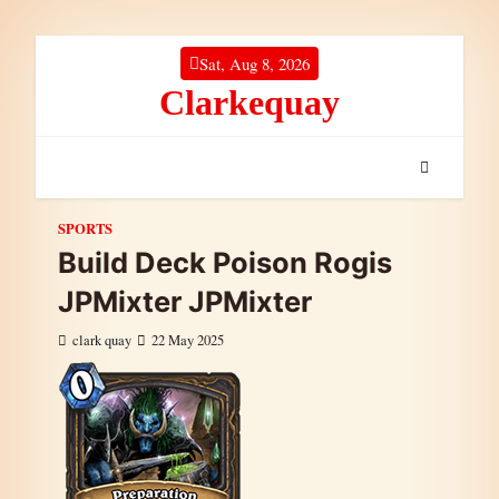
Skip to content
Sat, Aug 8, 2026
Clarkequay
SPORTS
Build Deck Poison Rogis
JPMixter JPMixter
clark quay
22 May 2025