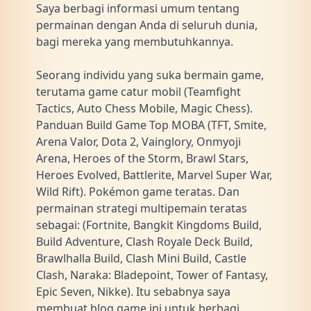
Saya berbagi informasi umum tentang
permainan dengan Anda di seluruh dunia,
bagi mereka yang membutuhkannya.
Seorang individu yang suka bermain game,
terutama game catur mobil (Teamfight
Tactics, Auto Chess Mobile, Magic Chess).
Panduan Build Game Top MOBA (TFT, Smite,
Arena Valor, Dota 2, Vainglory, Onmyoji
Arena, Heroes of the Storm, Brawl Stars,
Heroes Evolved, Battlerite, Marvel Super War,
Wild Rift). Pokémon game teratas. Dan
permainan strategi multipemain teratas
sebagai: (Fortnite, Bangkit Kingdoms Build,
Build Adventure, Clash Royale Deck Build,
Brawlhalla Build, Clash Mini Build, Castle
Clash, Naraka: Bladepoint, Tower of Fantasy,
Epic Seven, Nikke). Itu sebabnya saya
membuat blog game ini untuk berbagi