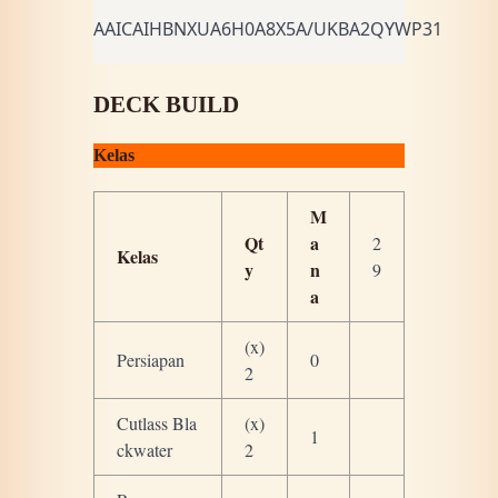
AAICAIHBNXUA6H0A8X5A/UKBA2QYWP31AP
DECK BUILD
Kelas
M
Qt
a
2
Kelas
y
n
9
a
(x)
Persiapan
0
2
Cutlass Bla
(x)
1
ckwater
2