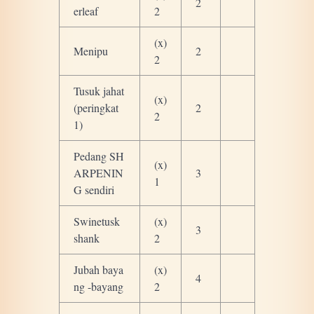
2
erleaf
2
(x)
Menipu
2
2
Tusuk jahat
(x)
(peringkat
2
2
1)
Pedang SH
(x)
ARPENIN
3
1
G sendiri
Swinetusk
(x)
3
shank
2
Jubah baya
(x)
4
ng -bayang
2