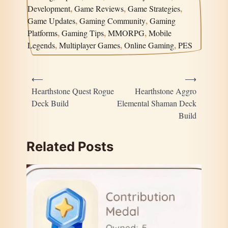
,
,
,
Development
Game Reviews
Game Strategies
,
,
Game Updates
Gaming Community
Gaming
,
,
,
Platforms
Gaming Tips
MMORPG
Mobile
,
,
,
Legends
Multiplayer Games
Online Gaming
PES
Post
⟵
⟶
navigation
Hearthstone Quest Rogue
Hearthstone Aggro
Deck Build
Elemental Shaman Deck
Build
Related Posts