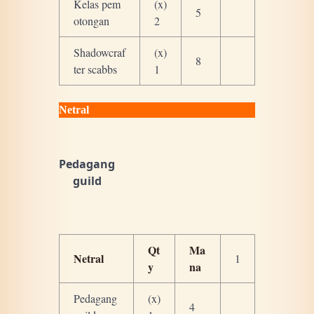
Kelas pem
(x)
5
otongan
2
Shadowcraf
(x)
8
ter scabbs
1
Netral
Pedagang
guild
Qt
Ma
Netral
1
y
na
Pedagang
(x)
4