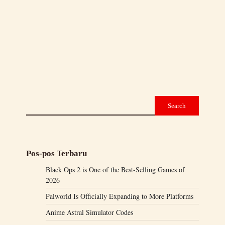
Dunia Game Indah yang Membuat Bumi
Terlihat Jelek Jika Dibandingkan
Pencinta alam tahu itu Bumi memiliki banyak
hal yang dapat ditawarkan selain
menghabiskan uang untuk hal-hal yang tidak
penting. Dari…
Search
Pos-pos Terbaru
Black Ops 2 is One of the Best-Selling Games of
2026
Palworld Is Officially Expanding to More Platforms
Anime Astral Simulator Codes