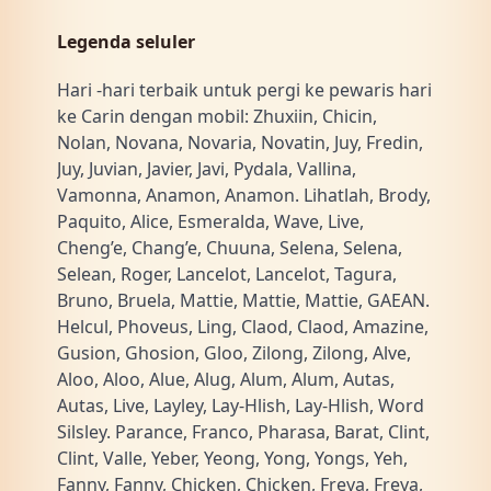
Legenda seluler
Hari -hari terbaik untuk pergi ke pewaris hari
ke Carin dengan mobil: Zhuxiin, Chicin,
Nolan, Novana, Novaria, Novatin, Juy, Fredin,
Juy, Juvian, Javier, Javi, Pydala, Vallina,
Vamonna, Anamon, Anamon. Lihatlah, Brody,
Paquito, Alice, Esmeralda, Wave, Live,
Cheng’e, Chang’e, Chuuna, Selena, Selena,
Selean, Roger, Lancelot, Lancelot, Tagura,
Bruno, Bruela, Mattie, Mattie, Mattie, GAEAN.
Helcul, Phoveus, Ling, Claod, Claod, Amazine,
Gusion, Ghosion, Gloo, Zilong, Zilong, Alve,
Aloo, Aloo, Alue, Alug, Alum, Alum, Autas,
Autas, Live, Layley, Lay-Hlish, Lay-Hlish, Word
Silsley. Parance, Franco, Pharasa, Barat, Clint,
Clint, Valle, Yeber, Yeong, Yong, Yongs, Yeh,
Fanny, Fanny, Chicken, Chicken, Freya, Freya,