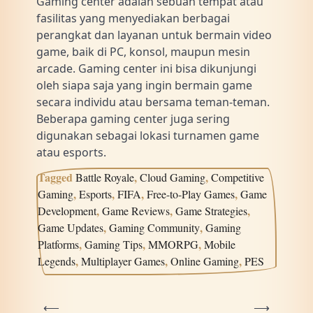
Gaming center adalah sebuah tempat atau
fasilitas yang menyediakan berbagai
perangkat dan layanan untuk bermain video
game, baik di PC, konsol, maupun mesin
arcade. Gaming center ini bisa dikunjungi
oleh siapa saja yang ingin bermain game
secara individu atau bersama teman-teman.
Beberapa gaming center juga sering
digunakan sebagai lokasi turnamen game
atau esports.
Tagged
,
,
Battle Royale
Cloud Gaming
Competitive
,
,
,
,
Gaming
Esports
FIFA
Free-to-Play Games
Game
,
,
,
Development
Game Reviews
Game Strategies
,
,
Game Updates
Gaming Community
Gaming
,
,
,
Platforms
Gaming Tips
MMORPG
Mobile
,
,
,
Legends
Multiplayer Games
Online Gaming
PES
Post
⟵
⟶