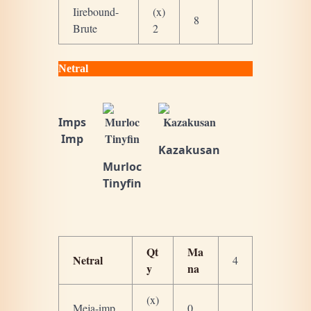
Iirebound-
(x)
8
Brute
2
Netral
Imps
Imp
Kazakusan
Murloc
Tinyfin
Qt
Ma
Netral
4
y
na
(x)
Meja-imp
0