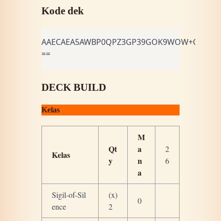
Kode dek
AAECAEA5AWBP0QPZ3GP39GOK9WOW+QoESAQ
==
DECK BUILD
Kelas
M
Qt
a
2
Kelas
y
n
6
a
Sigil-of-Sil
(x)
0
ence
2