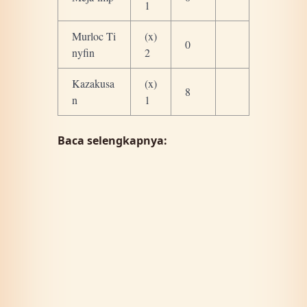
1
Murloc Ti
(x)
0
nyfin
2
Kazakusa
(x)
8
n
1
Baca selengkapnya: