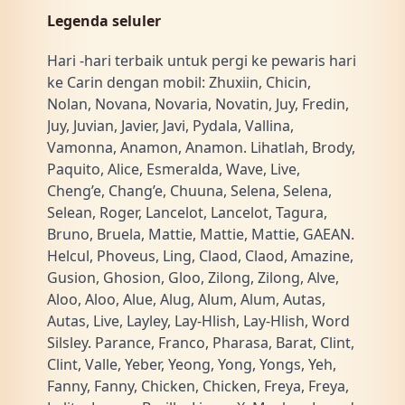
Legenda seluler
Hari -hari terbaik untuk pergi ke pewaris hari
ke Carin dengan mobil: Zhuxiin, Chicin,
Nolan, Novana, Novaria, Novatin, Juy, Fredin,
Juy, Juvian, Javier, Javi, Pydala, Vallina,
Vamonna, Anamon, Anamon. Lihatlah, Brody,
Paquito, Alice, Esmeralda, Wave, Live,
Cheng’e, Chang’e, Chuuna, Selena, Selena,
Selean, Roger, Lancelot, Lancelot, Tagura,
Bruno, Bruela, Mattie, Mattie, Mattie, GAEAN.
Helcul, Phoveus, Ling, Claod, Claod, Amazine,
Gusion, Ghosion, Gloo, Zilong, Zilong, Alve,
Aloo, Aloo, Alue, Alug, Alum, Alum, Autas,
Autas, Live, Layley, Lay-Hlish, Lay-Hlish, Word
Silsley. Parance, Franco, Pharasa, Barat, Clint,
Clint, Valle, Yeber, Yeong, Yong, Yongs, Yeh,
Fanny, Fanny, Chicken, Chicken, Freya, Freya,