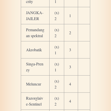
crity
1
JANGKA-
(x)
1
JAILER
2
Pemandang
(x)
2
an spektral
2
(x)
Akrobatik
3
1
Singa-Pren
(x)
3
zy
1
(x)
Meluncur
4
2
Razorglaiv
(x)
4
e-Sentinel
2