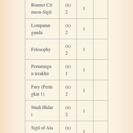
Runner Cri
(x)
1
mson-Sigil
2
Lompatan
(x)
1
ganda
2
(x)
Felosophy
1
2
Pertarunga
(x)
1
n terakhir
1
Fury (Perin
(x)
1
gkat 1)
2
Studi Illidar
(x)
1
i
2
Sigil of Ala
(x)
1