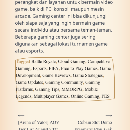
perangkat dan layanan untuk bermain video
game, baik di PC, konsol, maupun mesin
arcade. Gaming center ini bisa dikunjungi
oleh siapa saja yang ingin bermain game
secara individu atau bersama teman-teman.
Beberapa gaming center juga sering
digunakan sebagai lokasi turnamen game
atau esports.
Tagged
,
,
Battle Royale
Cloud Gaming
Competitive
,
,
,
,
Gaming
Esports
FIFA
Free-to-Play Games
Game
,
,
,
Development
Game Reviews
Game Strategies
,
,
Game Updates
Gaming Community
Gaming
,
,
,
Platforms
Gaming Tips
MMORPG
Mobile
,
,
,
Legends
Multiplayer Games
Online Gaming
PES
Post
⟵
⟶
navigation
[Arena of Valor] AOV
Cobain Slot Demo
Tier List August 2025
Pragmatic Play, Gak