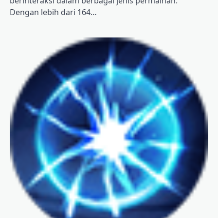
berinteraksi dalam berbagai jenis permainan.
Dengan lebih dari 164…