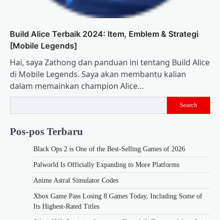
Build Alice Terbaik 2024: Item, Emblem & Strategi
[Mobile Legends]
Hai, saya Zathong dan panduan ini tentang Build Alice
di Mobile Legends. Saya akan membantu kalian
dalam memainkan champion Alice…
Search
Pos-pos Terbaru
Black Ops 2 is One of the Best-Selling Games of 2026
Palworld Is Officially Expanding to More Platforms
Anime Astral Simulator Codes
Xbox Game Pass Losing 8 Games Today, Including Some of
Its Highest-Rated Titles