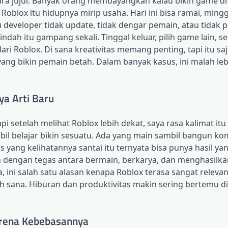
ecara jujur. Banyak orang membayangkan kalau bikin game di
 Roblox itu hidupnya mirip usaha. Hari ini bisa ramai, min
alau developer tidak update, tidak dengar pemain, atau tidak
dah itu gampang sekali. Tinggal keluar, pilih game lain, se
dari Roblox. Di sana kreativitas memang penting, tapi itu saj
ng bikin pemain betah. Dalam banyak kasus, ini malah leb
a Arti Baru
 setelah melihat Roblox lebih dekat, saya rasa kalimat itu 
mbil belajar bikin sesuatu. Ada yang main sambil bangun ko
s yang kelihatannya santai itu ternyata bisa punya hasil yan
an dengan tegas antara bermain, berkarya, dan menghasilka
 ini salah satu alasan kenapa Roblox terasa sangat releva
sana. Hiburan dan produktivitas makin sering bertemu di 
Karena Kebebasannya