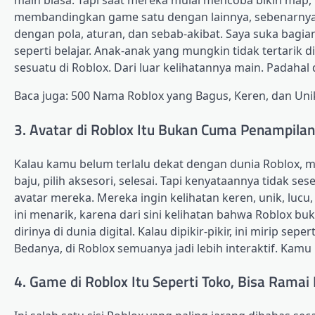
main biasa. Tapi saat mereka mulai mencoba bikin map
membandingkan game satu dengan lainnya, sebenarnya m
dengan pola, aturan, dan sebab-akibat. Saya suka bagian 
seperti belajar. Anak-anak yang mungkin tidak tertarik d
sesuatu di Roblox. Dari luar kelihatannya main. Padahal 
Baca juga: 500 Nama Roblox yang Bagus, Keren, dan Uni
3. Avatar di Roblox Itu Bukan Cuma Penampilan,
Kalau kamu belum terlalu dekat dengan dunia Roblox, m
baju, pilih aksesori, selesai. Tapi kenyataannya tidak s
avatar mereka. Mereka ingin kelihatan keren, unik, lucu
ini menarik, karena dari sini kelihatan bahwa Roblox 
dirinya di dunia digital. Kalau dipikir-pikir, ini mirip se
Bedanya, di Roblox semuanya jadi lebih interaktif. Kamu b
4. Game di Roblox Itu Seperti Toko, Bisa Ramai 