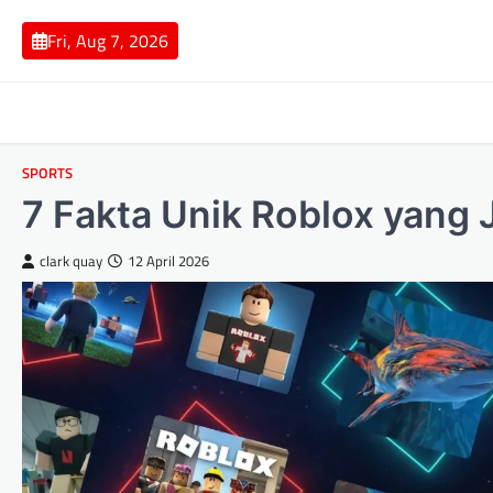
Skip
to
Fri, Aug 7, 2026
content
SPORTS
7 Fakta Unik Roblox yang
clark quay
12 April 2026