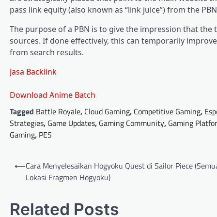
pass link equity (also known as “link juice”) from the PBN
The purpose of a PBN is to give the impression that the 
sources. If done effectively, this can temporarily improve
from search results.
Jasa Backlink
Download Anime Batch
Tagged
Battle Royale
,
Cloud Gaming
,
Competitive Gaming
,
Esp
Strategies
,
Game Updates
,
Gaming Community
,
Gaming Platfo
Gaming
,
PES
Post
⟵
Cara Menyelesaikan Hogyoku Quest di Sailor Piece (Semu
navigation
Lokasi Fragmen Hogyoku)
Related Posts