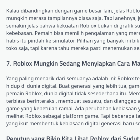
Kalau dibandingkan dengan game besar lain, jelas Robl
mungkin merasa tampilannya biasa saja. Tapi anehnya, 
semakin jelas bahwa kekuatan Roblox bukan di grafik su
kebebasan. Pemain bisa memilih pengalaman yang merek
habis itu pindah ke simulator. Pilihan yang banyak ini b
toko saja, tapi karena tahu mereka pasti menemukan se
7. Roblox Mungkin Sedang Menyiapkan Cara Ma
Yang paling menarik dari semuanya adalah ini: Roblox t
hidup di dunia digital. Buat generasi yang lebih tua, ga
pemain Roblox, dunia digital tidak sesederhana itu. Merek
terbiasa berinteraksi, membuat sesuatu, dan dianggap 
game yang kebetulan ramai. Ada perubahan kebiasaan y
melihat Roblox sebagai platform game. Tapi beberapa tah
yang ikut membentuk kebiasaan digital generasi baru sej
Penutup yang Bikin Kita Lihat Roblox dari Sudu