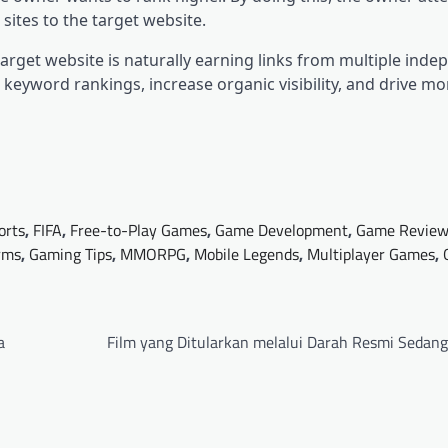
 sites to the target website.
target website is naturally earning links from multiple ind
 keyword rankings, increase organic visibility, and drive mor
orts
,
FIFA
,
Free-to-Play Games
,
Game Development
,
Game Review
rms
,
Gaming Tips
,
MMORPG
,
Mobile Legends
,
Multiplayer Games
,
a
Film yang Ditularkan melalui Darah Resmi Sedang