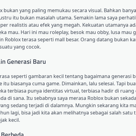
ox bukan yang paling memukau secara visual. Bahkan bany
justru itu bukan masalah utama. Semakin lama saya perhati
per realistis atau efek yang megah. Kekuatan utamanya ad
a mau. Hari ini mau roleplay, besok mau obby, lusa mau 
ikin Roblox terasa seperti mall besar. Orang datang bukan k
suatu yang cocok.
in Generasi Baru
erasa seperti gambaran kecil tentang bagaimana generasi 
me itu biasanya cuma game. Dimainkan, lalu selesai. Tapi bu
a terbiasa punya identitas virtual, terbiasa hadir di ruang 
ada di sana. Itu sebabnya saya merasa Roblox bukan sekada
ang sedang terjadi di dalamnya. Mungkin sekarang kita m
un lagi, bisa jadi kita akan melihatnya sebagai salah satu
ak kecil.
t Berbeda