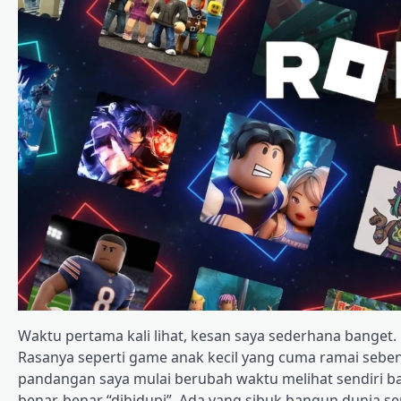
Waktu pertama kali lihat, kesan saya sederhana banget.
Rasanya seperti game anak kecil yang cuma ramai sebent
pandangan saya mulai berubah waktu melihat sendiri 
benar-benar “dihidupi”. Ada yang sibuk bangun dunia sen