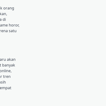
ak orang
kan,
a di
game horor,
arena satu
baru akan
at banyak
online,
r tren
asih
 tempat