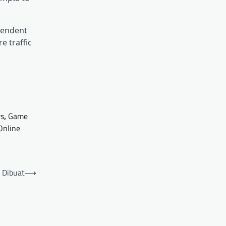
ependent
e traffic
s
,
Game
Online
 Dibuat
⟶