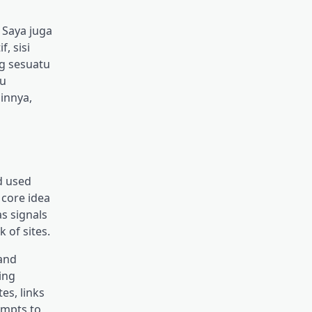
 Saya juga
f, sisi
ng sesuatu
tu
ainnya,
nd used
 core idea
s signals
 of sites.
 and
ing
es, links
empts to