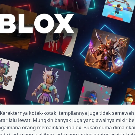
 Karakternya kotak-kotak, tampilannya juga tidak semewah
ar lalu lewat. Mungkin banyak juga yang awalnya mikir beg
bagaimana orang memainkan Roblox. Bukan cuma dimainkan
diri, ada yang jual item, ada yang serius ngatur avatar, ba