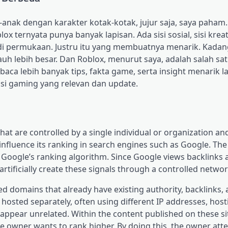
nak dengan karakter kotak-kotak, jujur saja, saya paham.
lox ternyata punya banyak lapisan. Ada sisi sosial, sisi kreati
an di permukaan. Justru itu yang membuatnya menarik. Kada
h lebih besar. Dan Roblox, menurut saya, adalah salah sa
baca lebih banyak tips, fakta game, serta insight menarik l
si gaming yang relevan dan update.
that are controlled by a single individual or organization a
o influence its ranking in search engines such as Google. The
 Google’s ranking algorithm. Since Google views backlinks a
tificially create these signals through a controlled network
ed domains that already have existing authority, backlinks,
hosted separately, often using different IP addresses, host
ppear unrelated. Within the content published on these sit
the owner wants to rank higher. By doing this, the owner att