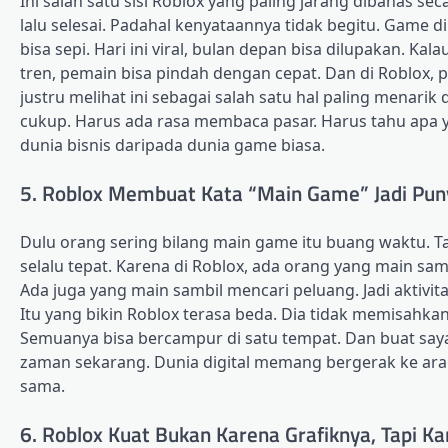
Ini salah satu sisi Roblox yang paling jarang dibahas s
lalu selesai. Padahal kenyataannya tidak begitu. Game di
bisa sepi. Hari ini viral, bulan depan bisa dilupakan. K
tren, pemain bisa pindah dengan cepat. Dan di Roblox, pin
justru melihat ini sebagai salah satu hal paling menarik 
cukup. Harus ada rasa membaca pasar. Harus tahu apa ya
dunia bisnis daripada dunia game biasa.
5. Roblox Membuat Kata “Main Game” Jadi Puny
Dulu orang sering bilang main game itu buang waktu. Tapi
selalu tepat. Karena di Roblox, ada orang yang main sa
Ada juga yang main sambil mencari peluang. Jadi aktivita
Itu yang bikin Roblox terasa beda. Dia tidak memisahk
Semuanya bisa bercampur di satu tempat. Dan buat saya,
zaman sekarang. Dunia digital memang bergerak ke arah 
sama.
6. Roblox Kuat Bukan Karena Grafiknya, Tapi 