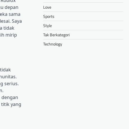
 Roblox
Love
ggu depan
 peka sama
Sports
lesai. Saya
Style
a tidak
Tak Berkategori
ih mirip
Technology
tidak
munitas.
g serius.
n.
n dengan
titik yang