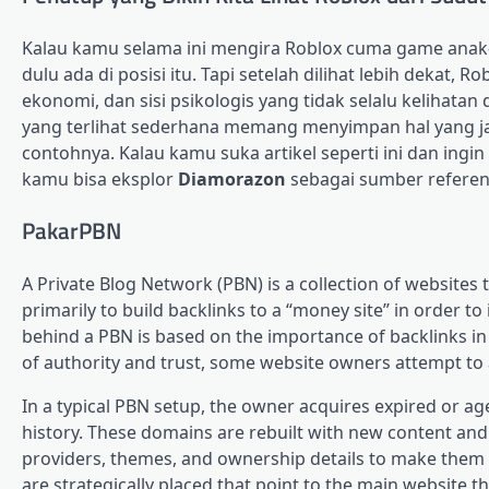
Kalau kamu selama ini mengira Roblox cuma game anak-a
dulu ada di posisi itu. Tapi setelah dilihat lebih dekat, Rob
ekonomi, dan sisi psikologis yang tidak selalu kelihat
yang terlihat sederhana memang menyimpan hal yang jau
contohnya. Kalau kamu suka artikel seperti ini dan ingin 
kamu bisa eksplor
Diamorazon
sebagai sumber referen
PakarPBN
A Private Blog Network (PBN) is a collection of websites 
primarily to build backlinks to a “money site” in order t
behind a PBN is based on the importance of backlinks in
of authority and trust, some website owners attempt to ar
In a typical PBN setup, the owner acquires expired or ag
history. These domains are rebuilt with new content and 
providers, themes, and ownership details to make them a
are strategically placed that point to the main website 