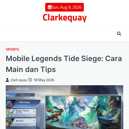
Skip
Sun, Aug 9, 2026
to
Clarkequay
content
SPORTS
Mobile Legends Tide Siege: Cara
Main dan Tips
clark quay
18 May 2026