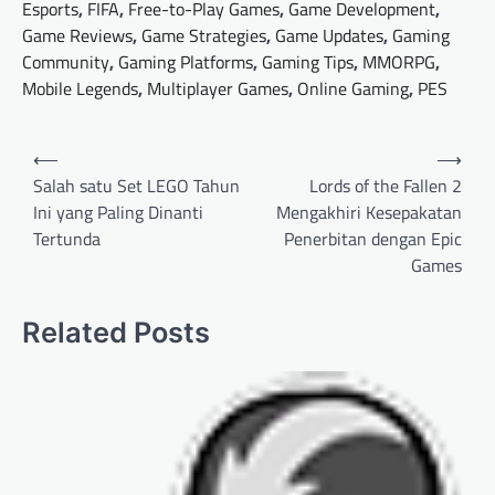
Esports
,
FIFA
,
Free-to-Play Games
,
Game Development
,
Game Reviews
,
Game Strategies
,
Game Updates
,
Gaming
Community
,
Gaming Platforms
,
Gaming Tips
,
MMORPG
,
Mobile Legends
,
Multiplayer Games
,
Online Gaming
,
PES
Post
⟵
⟶
navigation
Salah satu Set LEGO Tahun
Lords of the Fallen 2
Ini yang Paling Dinanti
Mengakhiri Kesepakatan
Tertunda
Penerbitan dengan Epic
Games
Related Posts