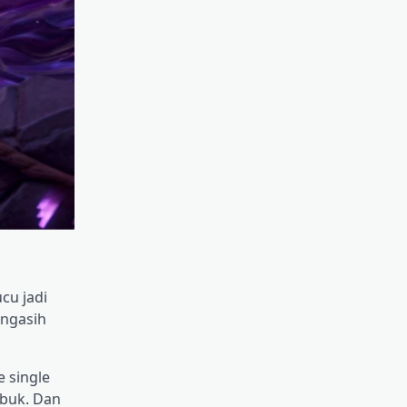
cu jadi
 ngasih
e single
sibuk. Dan