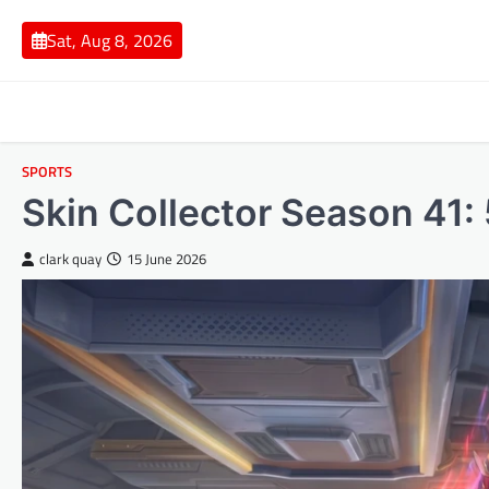
Skip
to
Sat, Aug 8, 2026
content
SPORTS
Skin Collector Season 41:
clark quay
15 June 2026