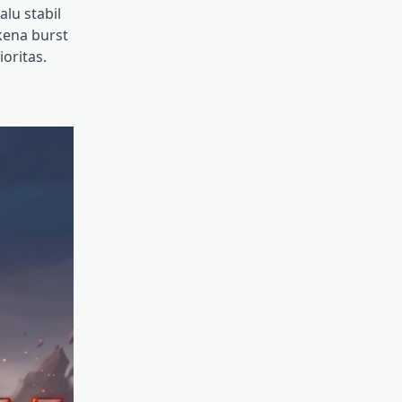
lu stabil
kena burst
oritas.