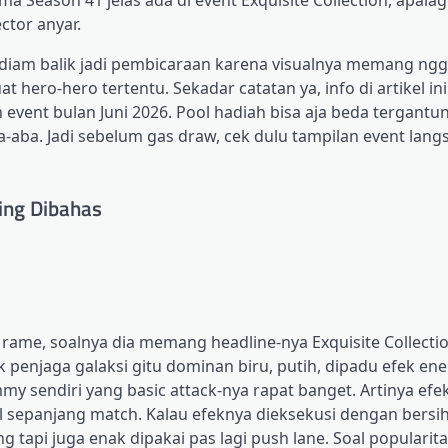
ctor anyar.
iam-diam balik jadi pembicaraan karena visualnya memang ng
at hero-hero tertentu. Sekadar catatan ya, info di artikel in
event bulan Juni 2026. Pool hadiah bisa aja beda tergantu
aba. Jadi sebelum gas draw, cek dulu tampilan event lang
ring Dibahas
rame, soalnya dia memang headline-nya Exquisite Collecti
 penjaga galaksi gitu dominan biru, putih, dipadu efek ener
my sendiri yang basic attack-nya rapat banget. Artinya efek
cul sepanjang match. Kalau efeknya dieksekusi dengan bersi
g tapi juga enak dipakai pas lagi push lane. Soal popularit