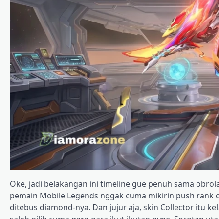
Oke, jadi belakangan ini timeline gue penuh sama obrolan
pemain Mobile Legends nggak cuma mikirin push rank do
ditebus diamond-nya. Dan jujur aja, skin Collector itu 
salah pilih cuma gara-gara ikut-ikutan hype. Sorotan uta