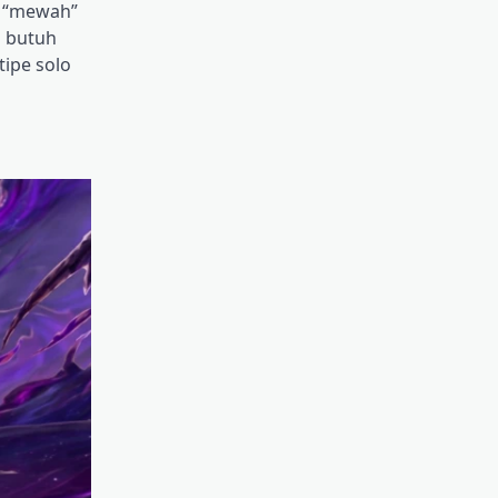
ih “mewah”
i butuh
tipe solo