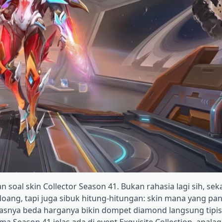
 soal skin Collector Season 41. Bukan rahasia lagi sih, se
ang, tapi juga sibuk hitung-hitungan: skin mana yang pan
kelasnya beda harganya bikin dompet diamond langsung tipis
ma Season 41 jelas ada di event Exquisite Collection, apala