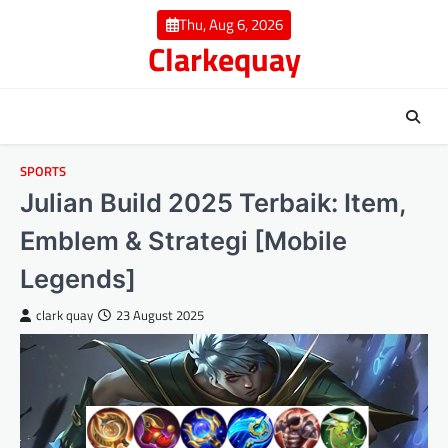
Skip
Thu, Aug 6, 2026
to
Clarkequay
content
SPORTS
Julian Build 2025 Terbaik: Item,
Emblem & Strategi [Mobile
Legends]
clark quay
23 August 2025