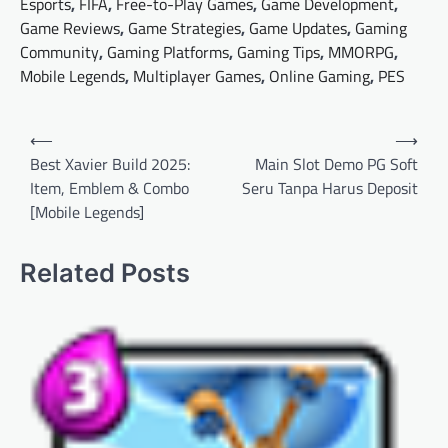
Esports
,
FIFA
,
Free-to-Play Games
,
Game Development
,
Game Reviews
,
Game Strategies
,
Game Updates
,
Gaming
Community
,
Gaming Platforms
,
Gaming Tips
,
MMORPG
,
Mobile Legends
,
Multiplayer Games
,
Online Gaming
,
PES
Post
⟵
⟶
navigation
Best Xavier Build 2025:
Main Slot Demo PG Soft
Item, Emblem & Combo
Seru Tanpa Harus Deposit
[Mobile Legends]
Related Posts