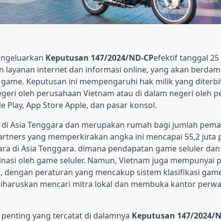
engeluarkan
Keputusan 147/2024/ND-CP
efektif tanggal 2
 layanan internet dan informasi online, yang akan berda
uk game. Keputusan ini mempengaruhi hak milik yang diterbi
egeri oleh perusahaan Vietnam atau di dalam negeri oleh 
 Play, App Store Apple, dan pasar konsol.
a di Asia Tenggara dan merupakan rumah bagi jumlah pem
Partners yang memperkirakan angka ini mencapai 55,2 juta
ara di Asia Tenggara. dimana pendapatan game seluler dan 
minasi oleh game seluler. Namun, Vietnam juga mempunyai 
i, dengan peraturan yang mencakup sistem klasifikasi gam
diharuskan mencari mitra lokal dan membuka kantor perwak
 penting yang tercatat di dalamnya
Keputusan 147/2024/N