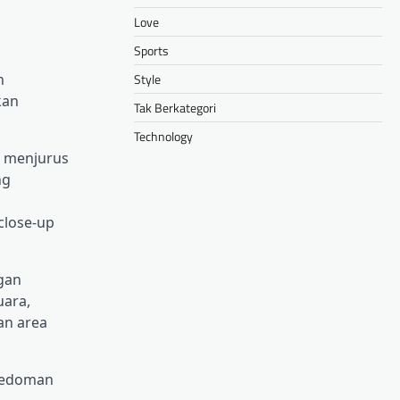
Love
Sports
Style
n
kan
Tak Berkategori
Technology
g menjurus
ng
close-up
gan
uara,
an area
pedoman