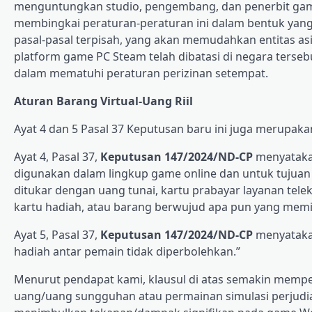
menguntungkan studio, pengembang, dan penerbit game
membingkai peraturan-peraturan ini dalam bentuk yang 
pasal-pasal terpisah, yang akan memudahkan entitas a
platform game PC Steam telah dibatasi di negara terseb
dalam mematuhi peraturan perizinan setempat.
Aturan Barang Virtual-Uang Riil
Ayat 4 dan 5 Pasal 37 Keputusan baru ini juga merupak
Ayat 4, Pasal 37,
Keputusan 147/2024/ND-CP
menyatakan
digunakan dalam lingkup game online dan untuk tujuan 
ditukar dengan uang tunai, kartu prabayar layanan telek
kartu hadiah, atau barang berwujud apa pun yang memilik
Ayat 5, Pasal 37,
Keputusan 147/2024/ND-CP
menyatakan
hadiah antar pemain tidak diperbolehkan.”
Menurut pendapat kami, klausul di atas semakin mem
uang/uang sungguhan atau permainan simulasi perjudian