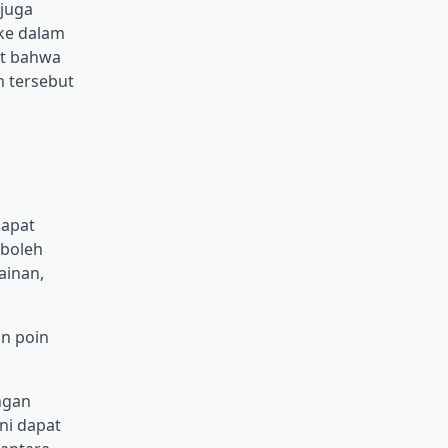
juga
 ke dalam
at bahwa
m tersebut
dapat
 boleh
ainan,
an poin
ngan
ni dapat