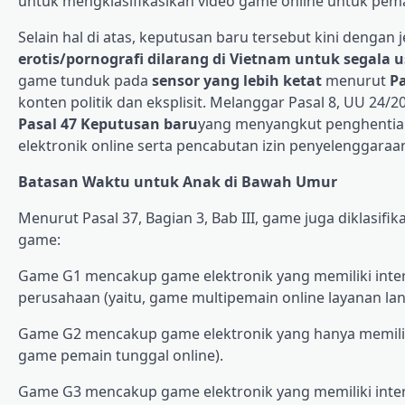
untuk mengklasifikasikan video game online untuk pema
Selain hal di atas, keputusan baru tersebut kini den
erotis/pornografi dilarang di Vietnam untuk segala u
game tunduk pada
sensor yang lebih ketat
menurut
P
konten politik dan eksplisit. Melanggar Pasal 8, UU 2
Pasal 47 Keputusan baru
yang menyangkut penghentian
elektronik online serta pencabutan izin penyelenggaraa
Batasan Waktu untuk Anak di Bawah Umur
Menurut Pasal 37, Bagian 3, Bab III, game juga diklasif
game:
Game G1 mencakup game elektronik yang memiliki inter
perusahaan (yaitu, game multipemain online layanan la
Game G2 mencakup game elektronik yang hanya memiliki
game pemain tunggal online).
Game G3 mencakup game elektronik yang memiliki inter