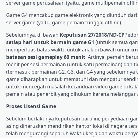
server game perusahaan (yaitu, game multipemain offlin
Game G4 mencakup game elektronik yang diunduh dari I
server game (yaitu, game pemain tunggal offline).
Sebelumnya, di bawah
Keputusan 27/2018/ND-CP
Pedom
setiap hari untuk bermain game G1
(untuk semua game
memperluas batas waktu untuk anak di bawah umur
un
batasan sesi gameplay 60 menit
. Artinya, pemain beru
menit per sesi permainan (untuk satu permainan) dan ti
(termasuk permainan G2, G3, dan G4 yang sebelumnya ti
game diharapkan untuk mematuhi dan mengatur sendiri 
untuk mencegah masalah kecanduan video game di kalan
pemain atau penerbit yang dihukum karena melanggar a
Proses Lisensi Game
Sebelum berlakunya keputusan baru ini, penyediaan gam
asing diharuskan mendirikan kantor lokal di negara te
telah mengurangi separuh waktu kerja dan waktu penyel