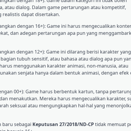
angkan dengan 18+): Game dalam kategori ini tidak boleh
a, atau dialog. Dalam game pertarungan atau kompetitif,
ealistis dapat disertakan.
bangkan dengan 16+): Game ini harus mengecualikan konte
 dekat, dan adegan pertarungan apa pun yang menggambar
angkan dengan 12+): Game ini dilarang berisi karakter yan
agian tubuh sensitif, atau bahasa atau dialog apa pun ya
, harus menggunakan karakter animasi, non-manusia, atau
unakan senjata hanya dalam bentuk animasi, dengan efek 
engan 00+): Game harus berbentuk kartun, tanpa pertarun
 dan menakutkan. Mereka harus mengecualikan karakter, s
 arah seksual atau mengungkapkan hal-hal yang menonjolk
n baru sebagai
Keputusan 27/2018/ND-CP
tidak memuat 