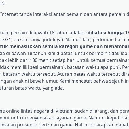
e).
nternet tanpa interaksi antar pemain dan antara pemain 
an, pemain di bawah 18 tahun adalah r
dibatasi hingga 1
 G1, bukan hanya judulnya). Namun kini, pedoman baru t
tuk memasukkan semua kategori game dan menamba
sia di bawah 18 tahun kini dibatasi untuk bermain tidak lebi
dak lebih dari 180 menit setiap hari untuk semua permaina
dak memiliki sesi permainan). batasan waktu apa pun). Pe
batasan waktu tersebut. Aturan batas waktu tersebut di
gan anak di bawah umur. Kami mencatat bahwa sejauh ini,
turan batas waktu yang ada.
e online lintas negara di Vietnam sudah dilarang, dan pen
rsebut untuk menyediakan layanan game. Namun, keputusan
esaian prosedur perizinan game. Hal ini diharapkan dapat