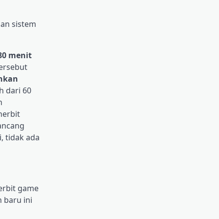
dan sistem
80 menit
ersebut
hkan
h dari 60
n
nerbit
rancang
 tidak ada
erbit game
 baru ini