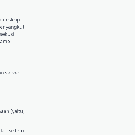
dan skrip
enyangkut
sekusi
game
an server
an (yaitu,
dan sistem