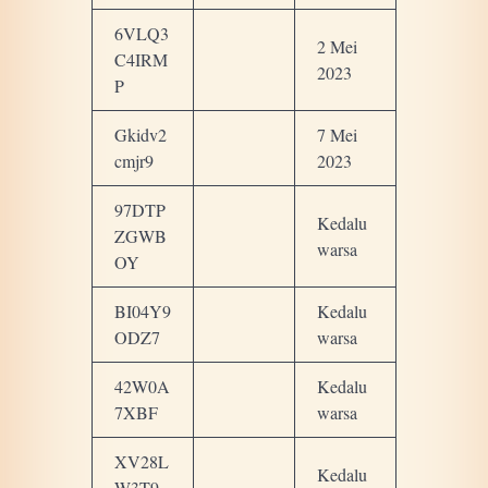
6VLQ3
2 Mei
C4IRM
2023
P
Gkidv2
7 Mei
cmjr9
2023
97DTP
Kedalu
ZGWB
warsa
OY
BI04Y9
Kedalu
ODZ7
warsa
42W0A
Kedalu
7XBF
warsa
XV28L
Kedalu
W3T9