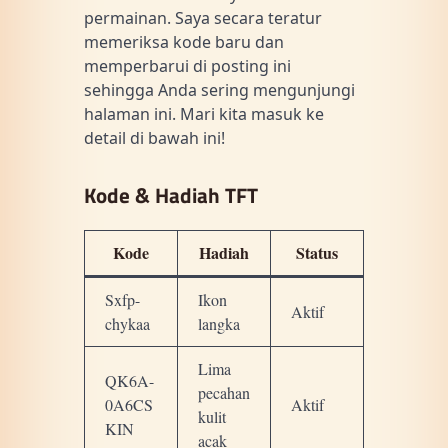
permainan. Saya secara teratur
memeriksa kode baru dan
memperbarui di posting ini
sehingga Anda sering mengunjungi
halaman ini. Mari kita masuk ke
detail di bawah ini!
Kode & Hadiah TFT
Kode
Hadiah
Status
Sxfp-
Ikon
Aktif
chykaa
langka
Lima
QK6A-
pecahan
0A6CS
Aktif
kulit
KIN
acak