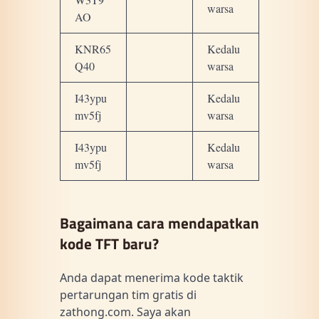
warsa
AO
KNR65
Kedalu
Q40
warsa
I43ypu
Kedalu
mv5fj
warsa
I43ypu
Kedalu
mv5fj
warsa
Bagaimana cara mendapatkan
kode TFT baru?
Anda dapat menerima kode taktik
pertarungan tim gratis di
zathong.com. Saya akan