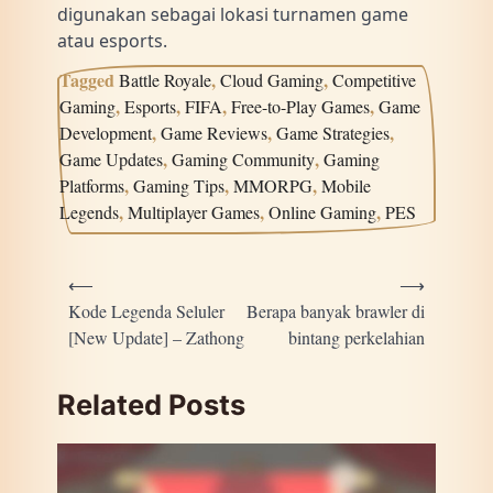
digunakan sebagai lokasi turnamen game
atau esports.
Tagged
,
,
Battle Royale
Cloud Gaming
Competitive
,
,
,
,
Gaming
Esports
FIFA
Free-to-Play Games
Game
,
,
,
Development
Game Reviews
Game Strategies
,
,
Game Updates
Gaming Community
Gaming
,
,
,
Platforms
Gaming Tips
MMORPG
Mobile
,
,
,
Legends
Multiplayer Games
Online Gaming
PES
Post
⟵
⟶
navigation
Kode Legenda Seluler
Berapa banyak brawler di
[New Update] – Zathong
bintang perkelahian
Related Posts