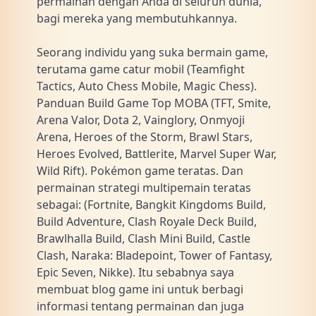
permainan dengan Anda di seluruh dunia,
bagi mereka yang membutuhkannya.
Seorang individu yang suka bermain game,
terutama game catur mobil (Teamfight
Tactics, Auto Chess Mobile, Magic Chess).
Panduan Build Game Top MOBA (TFT, Smite,
Arena Valor, Dota 2, Vainglory, Onmyoji
Arena, Heroes of the Storm, Brawl Stars,
Heroes Evolved, Battlerite, Marvel Super War,
Wild Rift). Pokémon game teratas. Dan
permainan strategi multipemain teratas
sebagai: (Fortnite, Bangkit Kingdoms Build,
Build Adventure, Clash Royale Deck Build,
Brawlhalla Build, Clash Mini Build, Castle
Clash, Naraka: Bladepoint, Tower of Fantasy,
Epic Seven, Nikke). Itu sebabnya saya
membuat blog game ini untuk berbagi
informasi tentang permainan dan juga