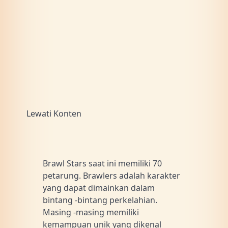
Lewati Konten
Brawl Stars saat ini memiliki 70
petarung. Brawlers adalah karakter
yang dapat dimainkan dalam
bintang -bintang perkelahian.
Masing -masing memiliki
kemampuan unik yang dikenal