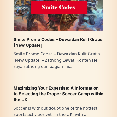
Smite Promo Codes – Dewa dan Kulit Gratis
[New Update]
Smite Promo Codes – Dewa dan Kulit Gratis
[New Update] – Zathong Lewati Konten Hei,
saya zathong dan bagian ini…
Maximizing Your Expertise: A Information
to Selecting the Proper Soccer Camp within
the UK
Soccer is without doubt one of the hottest
sports activities within the UK, with a